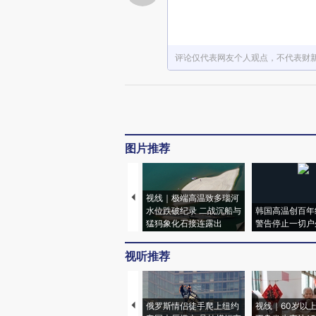
评论仅代表网友个人观点，不代表财
图片推荐
视线｜极端高温致多瑙河
水位跌破纪录 二战沉船与
韩国高温创百年
猛犸象化石接连露出
警告停止一切户
视听推荐
俄罗斯情侣徒手爬上纽约
视线｜60岁以