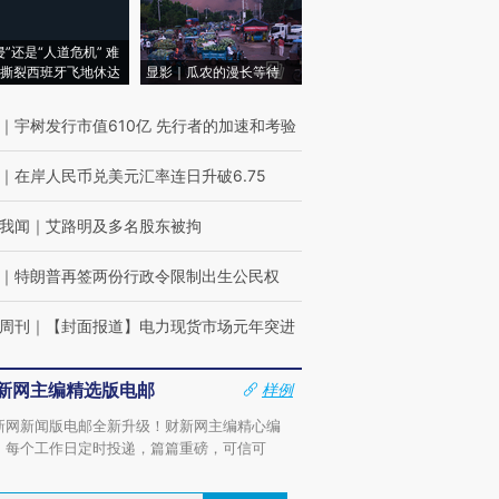
侵”还是“人道危机” 难
撕裂西班牙飞地休达
显影｜瓜农的漫长等待
｜
宇树发行市值610亿 先行者的加速和考验
｜
在岸人民币兑美元汇率连日升破6.75
我闻
｜
艾路明及多名股东被拘
｜
特朗普再签两份行政令限制出生公民权
周刊
｜
【封面报道】电力现货市场元年突进
新网主编精选版电邮
样例
新网新闻版电邮全新升级！财新网主编精心编
，每个工作日定时投递，篇篇重磅，可信可
。