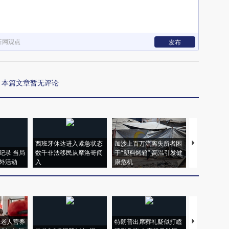
新网观点
发布
本篇文章暂无评论
西班牙休达进入紧急状态
加沙上百万流离失所者困
视线｜HYR
纪录 当局
数千非法移民从摩洛哥闯
于“塑料烤箱” 高温引发健
术：是什么
外活动
入
康危机
心“花钱找虐
上老人营养
特朗普出席葬礼疑似打瞌
视线｜全球