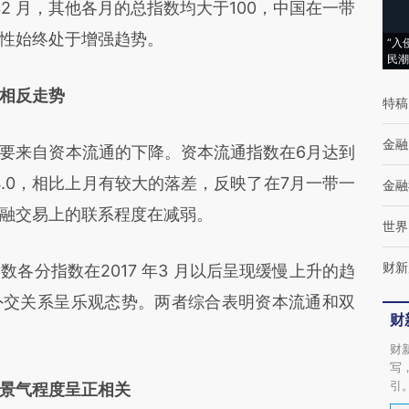
年2 月，其他各月的总指数均大于100，中国在一带
性始终处于增强趋势。
“入
民潮
相反走势
特稿
金融
来自资本流通的下降。资本流通指数在6月达到
124.0，相比上月有较大的落差，反映了在7月一带一
金融
融交易上的联系程度在减弱。
世界
财新
分指数在2017 年3 月以后呈现缓慢上升的趋
外交关系呈乐观态势。两者综合表明资本流通和双
财
财
写
引
景气程度呈正相关