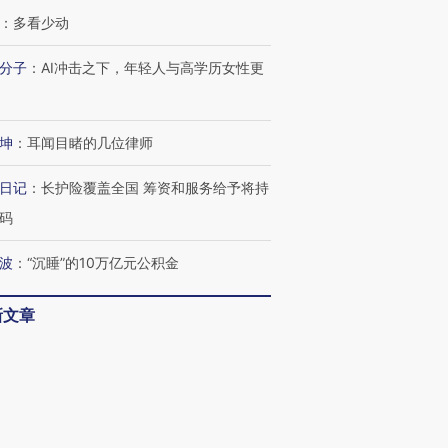
：
多看少动
分子
：
AI冲击之下，年轻人与高学历女性更
坤
：
耳闻目睹的几位律师
日记
：
长护险覆盖全国 筹资和服务给予将持
码
波
：
“沉睡”的10万亿元公积金
新文章